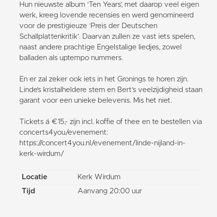
Hun nieuwste album ‘Ten Years’, met daarop veel eigen
werk, kreeg lovende recensies en werd genomineerd
voor de prestigieuze ‘Preis der Deutschen
Schallplattenkritik’. Daarvan zullen ze vast iets spelen,
naast andere prachtige Engelstalige liedjes, zowel
balladen als uptempo nummers.
En er zal zeker ook iets in het Gronings te horen zijn.
Linde’s kristalheldere stem en Bert’s veelzijdigheid staan
garant voor een unieke belevenis. Mis het niet.
Tickets á €15,- zijn incl. koffie of thee en te bestellen via
concerts4you/evenement:
https://concert4you.nl/evenement/linde-nijland-in-
kerk-wirdum/
Locatie
Kerk Wirdum
Tijd
Aanvang 20:00 uur