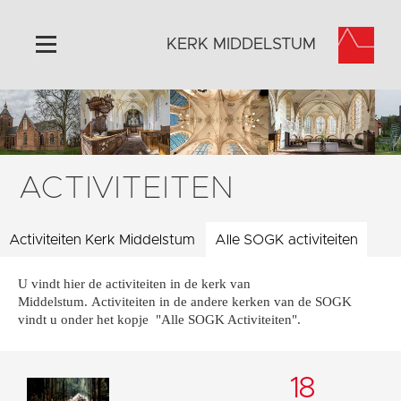
KERK MIDDELSTUM
Home
Algemeen
Historie
ACTIVITEITEN
Omgeving
Het Grootste Museum
Activiteiten Kerk Middelstum
Alle SOGK activiteiten
Activiteiten
U vindt hier de activiteiten in de kerk van
Steun ons
Middelstum. Activiteiten in de andere kerken van de SOGK
Contact
vindt u onder het kopje "Alle SOGK Activiteiten".
Vaktaal
18