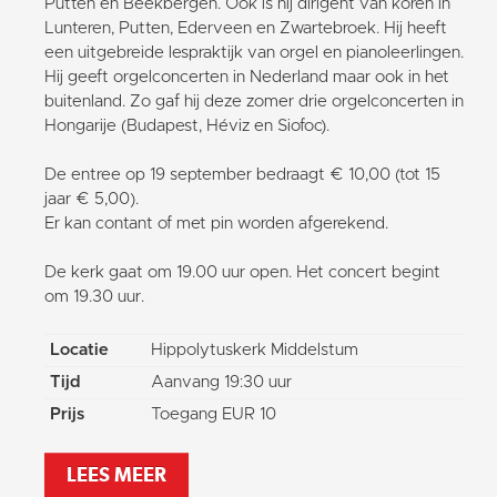
Putten en Beekbergen. Ook is hij dirigent van koren in
Lunteren, Putten, Ederveen en Zwartebroek. Hij heeft
een uitgebreide lespraktijk van orgel en pianoleerlingen.
Hij geeft orgelconcerten in Nederland maar ook in het
buitenland. Zo gaf hij deze zomer drie orgelconcerten in
Hongarije (Budapest, Héviz en Siofoc).
De entree op 19 september bedraagt € 10,00 (tot 15
jaar € 5,00).
Er kan contant of met pin worden afgerekend.
De kerk gaat om 19.00 uur open. Het concert begint
om 19.30 uur.
Locatie
Hippolytuskerk Middelstum
Tijd
Aanvang 19:30 uur
Prijs
Toegang EUR 10
LEES MEER