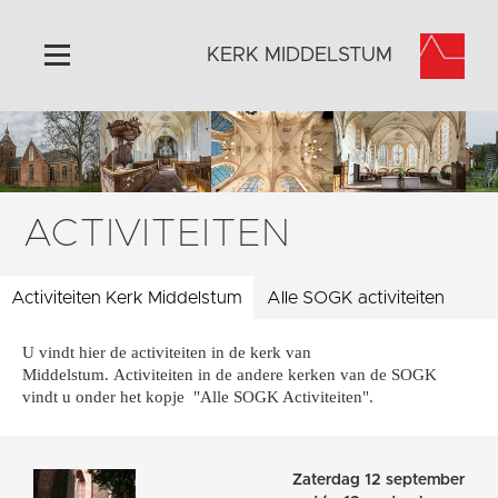
KERK MIDDELSTUM
Home
Algemeen
Historie
ACTIVITEITEN
Omgeving
Het Grootste Museum
Activiteiten Kerk Middelstum
Alle SOGK activiteiten
Activiteiten
U vindt hier de activiteiten in de kerk van
Steun ons
Middelstum. Activiteiten in de andere kerken van de SOGK
Contact
vindt u onder het kopje "Alle SOGK Activiteiten".
Vaktaal
Zaterdag 12 september