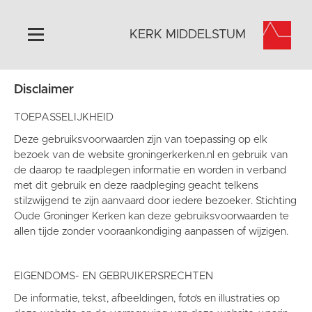
KERK MIDDELSTUM
Disclaimer
Home
Algemeen
TOEPASSELIJKHEID
Historie
Deze gebruiksvoorwaarden zijn van toepassing op elk
bezoek van de website groningerkerken.nl en gebruik van
Omgeving
de daarop te raadplegen informatie en worden in verband
Het Grootste Museum
met dit gebruik en deze raadpleging geacht telkens
stilzwijgend te zijn aanvaard door iedere bezoeker. Stichting
Activiteiten
Oude Groninger Kerken kan deze gebruiksvoorwaarden te
Steun ons
allen tijde zonder vooraankondiging aanpassen of wijzigen.
Contact
Vaktaal
EIGENDOMS- EN GEBRUIKERSRECHTEN
De informatie, tekst, afbeeldingen, foto’s en illustraties op