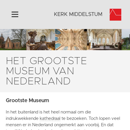
KERK MIDDELSTUM
Home
Algemeen
Historie
HET GROOTSTE
Omgeving
MUSEUM VAN
Het Grootste Museum
NEDERLAND
Activiteiten
Steun ons
Grootste Museum
Contact
Vaktaal
In het buitenland is het heel normaal om die
indrukwekkende
kathedraal
te bezoeken. Toch lopen veel
mensen er in Nederland ongemerkt aan voorbij. En dat