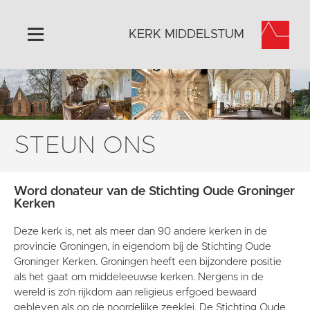
KERK MIDDELSTUM
Home
Algemeen
Historie
STEUN ONS
Omgeving
Het Grootste Museum
Word donateur van de Stichting Oude Groninger
Activiteiten
Kerken
Steun ons
Deze kerk is, net als meer dan 90 andere kerken in de
Contact
provincie Groningen, in eigendom bij de Stichting Oude
Groninger Kerken. Groningen heeft een bijzondere positie
Vaktaal
als het gaat om middeleeuwse kerken. Nergens in de
wereld is zo’n rijkdom aan religieus erfgoed bewaard
gebleven als op de noordelijke zeeklei. De Stichting Oude