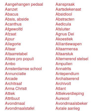
Aangehangen pedaal
Aanspraak
Aanzet
Aartsdekenaat
Abacus
Absidiool
Absis, abside
Abstracten
Acanthus
Aedicula
Afgewolfd
Afsluiter
Afzaat
Agnus Dei
Ajour
Akoestiek
Allegorie
Alliantiewapen
Altaar
Altaarmensa
Altaarretabel
Altaarstuk
Altare pro populi
Alternerend stelsel
Ambo
Ampullen
Amsterdamse school
Annatrits
Annunciatie
Antependium
Arcade
Archaïserend
Architraaf
Archivolt
Arma Christi
Atlant
Attiek
Attiekverdieping
Attribuut
Aureool
Avondmaal
Avondmaalsbeker
Avondmaalstafel
Axiale aanleg