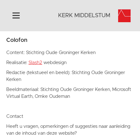
KERK MIDDELSTUM
Colofon
Home
Algemeen
Content: Stichting Oude Groninger Kerken
Historie
Realisatie:
Slash2
webdesign
Omgeving
Redactie (tekstueel en beeld): Stichting Oude Groninger
Kerken
Het Grootste Museum
Beeldmateriaal: Stichting Oude Groninger Kerken, Microsoft
Activiteiten
Virtual Earth, Omke Oudeman
Steun ons
Contact
Contact
Vaktaal
Heeft u vragen, opmerkingen of suggesties naar aanleiding
van de inhoud van deze website?