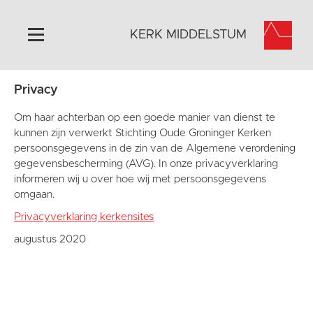
KERK MIDDELSTUM
Privacy
Home
Algemeen
Om haar achterban op een goede manier van dienst te
kunnen zijn verwerkt Stichting Oude Groninger Kerken
Historie
persoonsgegevens in de zin van de Algemene verordening
Omgeving
gegevensbescherming (AVG). In onze privacyverklaring
informeren wij u over hoe wij met persoonsgegevens
Het Grootste Museum
omgaan.
Activiteiten
Privacyverklaring kerkensites
Steun ons
augustus 2020
Contact
Vaktaal