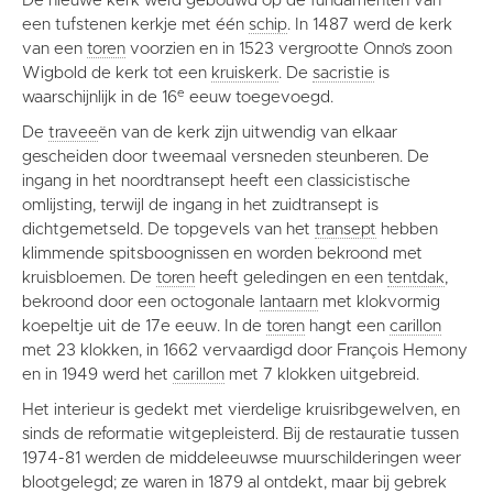
De nieuwe kerk werd gebouwd op de fundamenten van
een tufstenen kerkje met één
schip
. In 1487 werd de kerk
van een
toren
voorzien en in 1523 vergrootte Onno’s zoon
Wigbold de kerk tot een
kruiskerk
. De
sacristie
is
e
waarschijnlijk in de 16
eeuw toegevoegd.
De
travee
ën van de kerk zijn uitwendig van elkaar
gescheiden door tweemaal versneden steunberen. De
ingang in het noordtransept heeft een classicistische
omlijsting, terwijl de ingang in het zuidtransept is
dichtgemetseld. De topgevels van het
transept
hebben
klimmende spitsboognissen en worden bekroond met
kruisbloemen. De
toren
heeft geledingen en een
tentdak
,
bekroond door een octogonale
lantaarn
met klokvormig
koepeltje uit de 17e eeuw. In de
toren
hangt een
carillon
met 23 klokken, in 1662 vervaardigd door François Hemony
en in 1949 werd het
carillon
met 7 klokken uitgebreid.
Het interieur is gedekt met vierdelige kruisribgewelven, en
sinds de reformatie witgepleisterd. Bij de restauratie tussen
1974-81 werden de middeleeuwse muurschilderingen weer
blootgelegd; ze waren in 1879 al ontdekt, maar bij gebrek