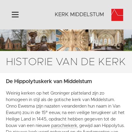
KERK MIDDELSTUM
Home
Algemeen
Historie
HISTORIE VAN DE KERK
Omgeving
Het Grootste Museum
De Hippolytuskerk van Middelstum
Activiteiten
Weinig kerken op het Groninger platteland zijn zo
Steun ons
homogeen in stijl als de gotische kerk van Middelstum.
Contact
Onno Ewesma (zijn nazaten veranderden hun naam in Van
e
Ewsum) zou in de 15
eeuw, na een veilige terugkeer uit het
Vaktaal
Heilige Land in 1445, opdracht hebben gegeven tot de
bouw van een nieuwe
parochiekerk
, gewijd aan Hippolytus.