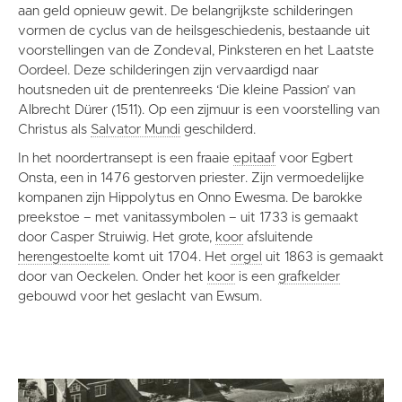
aan geld opnieuw gewit. De belangrijkste schilderingen
vormen de cyclus van de heilsgeschiedenis, bestaande uit
voorstellingen van de Zondeval, Pinksteren en het Laatste
Oordeel. Deze schilderingen zijn vervaardigd naar
houtsneden uit de prentenreeks ‘Die kleine Passion’ van
Albrecht Dürer (1511). Op een zijmuur is een voorstelling van
Christus als
Salvator Mundi
geschilderd.
In het noordertransept is een fraaie
epitaaf
voor Egbert
Onsta, een in 1476 gestorven priester. Zijn vermoedelijke
kompanen zijn Hippolytus en Onno Ewesma. De barokke
preekstoe – met vanitassymbolen – uit 1733 is gemaakt
door Casper Struiwig. Het grote,
koor
afsluitende
herengestoelte
komt uit 1704. Het
orgel
uit 1863 is gemaakt
door van Oeckelen. Onder het
koor
is een
grafkelder
gebouwd voor het geslacht van Ewsum.