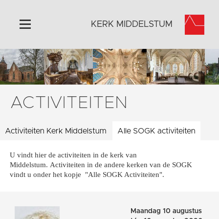
KERK MIDDELSTUM
Home
Algemeen
Historie
ACTIVITEITEN
Omgeving
Het Grootste Museum
Activiteiten Kerk Middelstum
Alle SOGK activiteiten
Activiteiten
U vindt hier de activiteiten in de kerk van
Steun ons
Middelstum. Activiteiten in de andere kerken van de SOGK
Contact
vindt u onder het kopje "Alle SOGK Activiteiten".
Vaktaal
Maandag 10 augustus