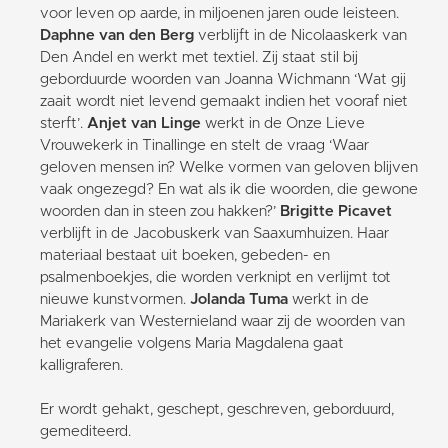
voor leven op aarde, in miljoenen jaren oude leisteen.
Daphne van den Berg
verblijft in de Nicolaaskerk van
Den Andel en werkt met textiel. Zij staat stil bij
geborduurde woorden van Joanna Wichmann ‘Wat gij
zaait wordt niet levend gemaakt indien het vooraf niet
sterft’.
Anjet van Linge
werkt in de Onze Lieve
Vrouwekerk in Tinallinge en stelt de vraag ‘Waar
geloven mensen in? Welke vormen van geloven blijven
vaak ongezegd? En wat als ik die woorden, die gewone
woorden dan in steen zou hakken?’
Brigitte Picavet
verblijft in de Jacobuskerk van Saaxumhuizen. Haar
materiaal bestaat uit boeken, gebeden- en
psalmenboekjes, die worden verknipt en verlijmt tot
nieuwe kunstvormen.
Jolanda Tuma
werkt in de
Mariakerk van Westernieland waar zij de woorden van
het evangelie volgens Maria Magdalena gaat
kalligraferen.
Er wordt gehakt, geschept, geschreven, geborduurd,
gemediteerd.