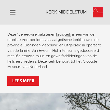
KERK MIDDELSTUM
Home
Deze 15e eeuwse bakstenen
kruiskerk
is een van de
Algemeen
mooiste voorbeelden van laatgotische kerkbouw in de
provincie Groningen, gebouwd en uitgebreid in opdracht
Historie
van de familie Van Ewsum. Het interieur is gedecoreerd
Omgeving
met 16e eeuwse muur- en gewelfschilderingen van de
heilsgeschiedenis. Deze kerk behoort tot het Grootste
Het Grootste Museum
Museum van Nederland.
Activiteiten
Steun ons
LEES MEER
Contact
Vaktaal