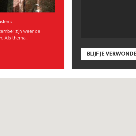
skerk
tember zijn weer de
. Als thema...
BLIJF JE VERWOND