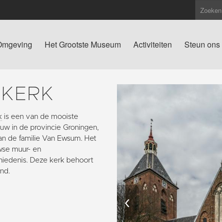
Omgeving
Het Grootste Museum
Activiteiten
Steun ons
SKERK
k
is een van de mooiste
w in de provincie Groningen,
an de familie Van Ewsum. Het
wse muur- en
hiedenis. Deze kerk behoort
nd.
‹