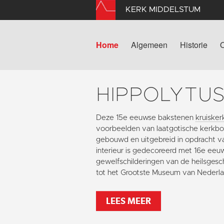
KERK MIDDELSTUM
Home
Algemeen
Historie
HIPPOLYTU
Deze 15e eeuwse bakstenen
kruisker
voorbeelden van laatgotische kerkbou
gebouwd en uitgebreid in opdracht v
interieur is gedecoreerd met 16e eeu
gewelfschilderingen van de heilsgesc
tot het Grootste Museum van Nederla
LEES MEER