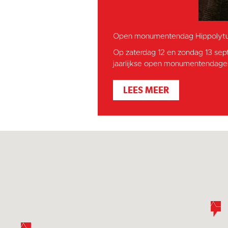
Open monumentendag Hippolytu
Op zaterdag 12 en zondag 13 sep
jaarlijkse open monumentendagen
LEES MEER