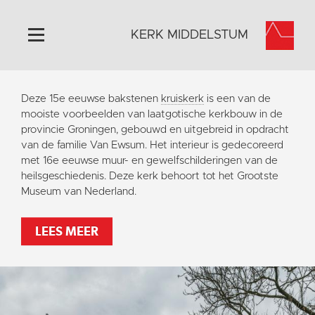
KERK MIDDELSTUM
Home
Deze 15e eeuwse bakstenen
kruiskerk
is een van de
Algemeen
mooiste voorbeelden van laatgotische kerkbouw in de
provincie Groningen, gebouwd en uitgebreid in opdracht
Historie
van de familie Van Ewsum. Het interieur is gedecoreerd
Omgeving
met 16e eeuwse muur- en gewelfschilderingen van de
heilsgeschiedenis. Deze kerk behoort tot het Grootste
Het Grootste Museum
Museum van Nederland.
Activiteiten
Steun ons
LEES MEER
Contact
Vaktaal