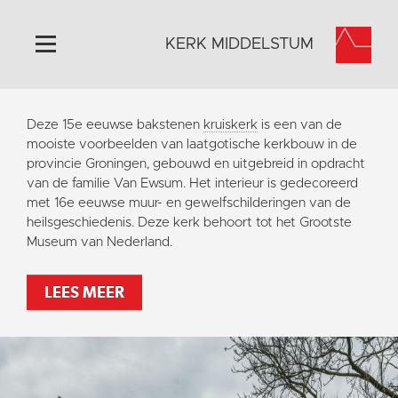
KERK MIDDELSTUM
Home
Deze 15e eeuwse bakstenen
kruiskerk
is een van de
Algemeen
mooiste voorbeelden van laatgotische kerkbouw in de
provincie Groningen, gebouwd en uitgebreid in opdracht
Historie
van de familie Van Ewsum. Het interieur is gedecoreerd
Omgeving
met 16e eeuwse muur- en gewelfschilderingen van de
heilsgeschiedenis. Deze kerk behoort tot het Grootste
Het Grootste Museum
Museum van Nederland.
Activiteiten
Steun ons
LEES MEER
Contact
Vaktaal