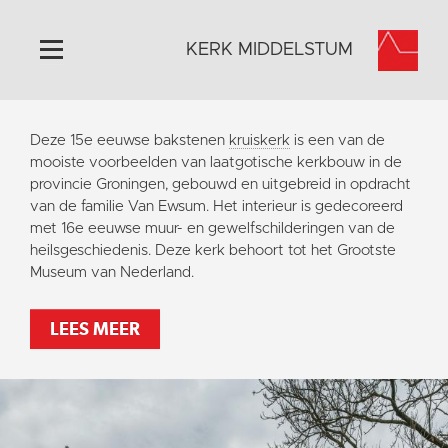
KERK MIDDELSTUM
Home
Deze 15e eeuwse bakstenen
kruiskerk
is een van de
Algemeen
mooiste voorbeelden van laatgotische kerkbouw in de
provincie Groningen, gebouwd en uitgebreid in opdracht
Historie
van de familie Van Ewsum. Het interieur is gedecoreerd
Omgeving
met 16e eeuwse muur- en gewelfschilderingen van de
heilsgeschiedenis. Deze kerk behoort tot het Grootste
Het Grootste Museum
Museum van Nederland.
Activiteiten
Steun ons
LEES MEER
Contact
Vaktaal