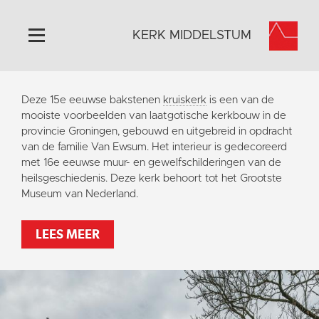
KERK MIDDELSTUM
Home
Deze 15e eeuwse bakstenen
kruiskerk
is een van de
Algemeen
mooiste voorbeelden van laatgotische kerkbouw in de
provincie Groningen, gebouwd en uitgebreid in opdracht
Historie
van de familie Van Ewsum. Het interieur is gedecoreerd
Omgeving
met 16e eeuwse muur- en gewelfschilderingen van de
heilsgeschiedenis. Deze kerk behoort tot het Grootste
Het Grootste Museum
Museum van Nederland.
Activiteiten
Steun ons
LEES MEER
Contact
Vaktaal