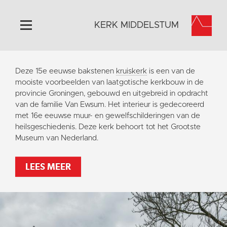
KERK MIDDELSTUM
Home
Deze 15e eeuwse bakstenen
kruiskerk
is een van de
Algemeen
mooiste voorbeelden van laatgotische kerkbouw in de
provincie Groningen, gebouwd en uitgebreid in opdracht
Historie
van de familie Van Ewsum. Het interieur is gedecoreerd
Omgeving
met 16e eeuwse muur- en gewelfschilderingen van de
heilsgeschiedenis. Deze kerk behoort tot het Grootste
Het Grootste Museum
Museum van Nederland.
Activiteiten
Steun ons
LEES MEER
Contact
Vaktaal