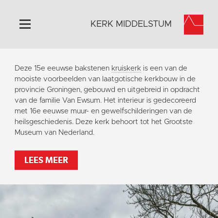
KERK MIDDELSTUM
Home
Deze 15e eeuwse bakstenen
kruiskerk
is een van de
Algemeen
mooiste voorbeelden van laatgotische kerkbouw in de
provincie Groningen, gebouwd en uitgebreid in opdracht
Historie
van de familie Van Ewsum. Het interieur is gedecoreerd
Omgeving
met 16e eeuwse muur- en gewelfschilderingen van de
heilsgeschiedenis. Deze kerk behoort tot het Grootste
Het Grootste Museum
Museum van Nederland.
Activiteiten
Steun ons
LEES MEER
Contact
Vaktaal