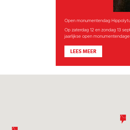
Open monumentendag Hippolytu
Op zaterdag 12 en zondag 13 sep
jaarlijkse open monumentendagen
LEES MEER