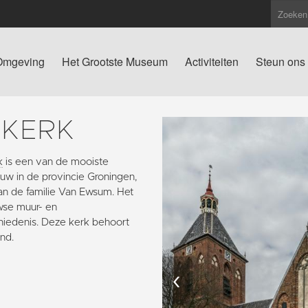
Omgeving
Het Grootste Museum
Activiteiten
Steun ons
SKERK
k
is een van de mooiste
w in de provincie Groningen,
an de familie Van Ewsum. Het
wse muur- en
hiedenis. Deze kerk behoort
nd.
‹