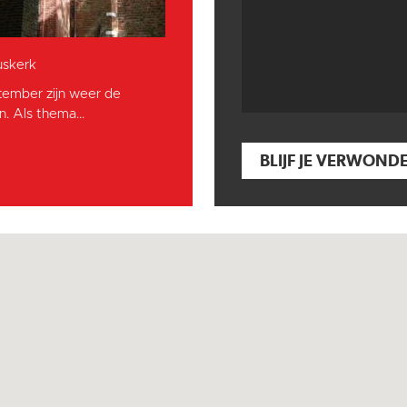
skerk
tember zijn weer de
. Als thema...
BLIJF JE VERWOND