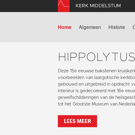
KERK MIDDELSTUM
Home
Algemeen
Historie
HIPPOLYTU
Deze 15e eeuwse bakstenen
kruisker
voorbeelden van laatgotische kerkbou
gebouwd en uitgebreid in opdracht v
interieur is gedecoreerd met 16e eeu
gewelfschilderingen van de heilsgesc
tot het Grootste Museum van Nederla
LEES MEER