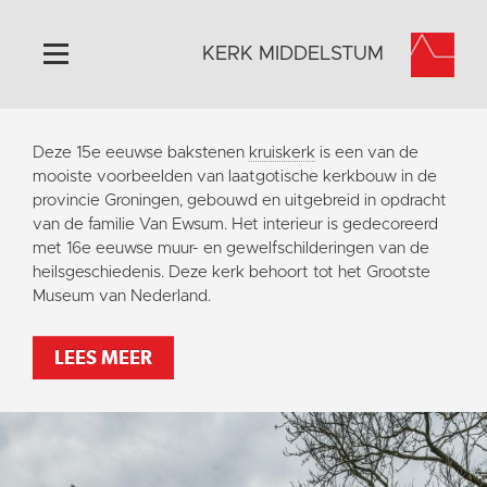
KERK MIDDELSTUM
Home
Deze 15e eeuwse bakstenen
kruiskerk
is een van de
Algemeen
mooiste voorbeelden van laatgotische kerkbouw in de
provincie Groningen, gebouwd en uitgebreid in opdracht
Historie
van de familie Van Ewsum. Het interieur is gedecoreerd
Omgeving
met 16e eeuwse muur- en gewelfschilderingen van de
heilsgeschiedenis. Deze kerk behoort tot het Grootste
Het Grootste Museum
Museum van Nederland.
Activiteiten
Steun ons
LEES MEER
Contact
Vaktaal