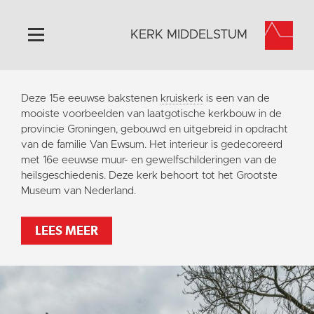
KERK MIDDELSTUM
Home
Deze 15e eeuwse bakstenen
kruiskerk
is een van de
Algemeen
mooiste voorbeelden van laatgotische kerkbouw in de
provincie Groningen, gebouwd en uitgebreid in opdracht
Historie
van de familie Van Ewsum. Het interieur is gedecoreerd
Omgeving
met 16e eeuwse muur- en gewelfschilderingen van de
heilsgeschiedenis. Deze kerk behoort tot het Grootste
Het Grootste Museum
Museum van Nederland.
Activiteiten
Steun ons
LEES MEER
Contact
Vaktaal