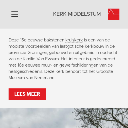
KERK MIDDELSTUM
Home
Deze 15e eeuwse bakstenen
kruiskerk
is een van de
Algemeen
mooiste voorbeelden van laatgotische kerkbouw in de
provincie Groningen, gebouwd en uitgebreid in opdracht
Historie
van de familie Van Ewsum. Het interieur is gedecoreerd
Omgeving
met 16e eeuwse muur- en gewelfschilderingen van de
heilsgeschiedenis. Deze kerk behoort tot het Grootste
Het Grootste Museum
Museum van Nederland.
Activiteiten
Steun ons
LEES MEER
Contact
Vaktaal