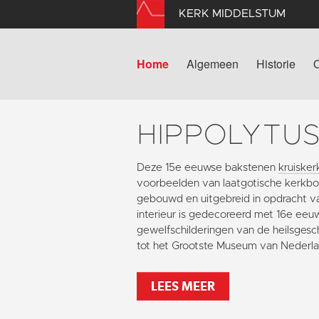
KERK MIDDELSTUM
Home
Algemeen
Historie
HIPPOLYTU
Deze 15e eeuwse bakstenen
kruisker
voorbeelden van laatgotische kerkbou
gebouwd en uitgebreid in opdracht v
interieur is gedecoreerd met 16e eeu
gewelfschilderingen van de heilsgesc
tot het Grootste Museum van Nederla
LEES MEER