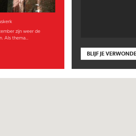
skerk
tember zijn weer de
. Als thema...
BLIJF JE VERWOND