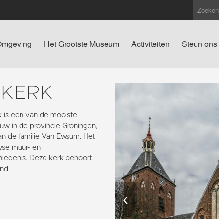
Omgeving
Het Grootste Museum
Activiteiten
Steun ons
SKERK
k
is een van de mooiste
w in de provincie Groningen,
an de familie Van Ewsum. Het
wse muur- en
hiedenis. Deze kerk behoort
nd.
‹