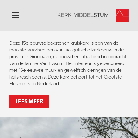
KERK MIDDELSTUM
Home
Deze 15e eeuwse bakstenen
kruiskerk
is een van de
Algemeen
mooiste voorbeelden van laatgotische kerkbouw in de
provincie Groningen, gebouwd en uitgebreid in opdracht
Historie
van de familie Van Ewsum. Het interieur is gedecoreerd
Omgeving
met 16e eeuwse muur- en gewelfschilderingen van de
heilsgeschiedenis. Deze kerk behoort tot het Grootste
Het Grootste Museum
Museum van Nederland.
Activiteiten
Steun ons
LEES MEER
Contact
Vaktaal