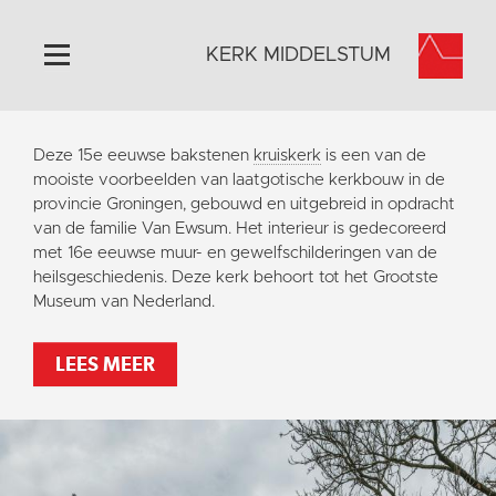
KERK MIDDELSTUM
Home
Deze 15e eeuwse bakstenen
kruiskerk
is een van de
Algemeen
mooiste voorbeelden van laatgotische kerkbouw in de
provincie Groningen, gebouwd en uitgebreid in opdracht
Historie
van de familie Van Ewsum. Het interieur is gedecoreerd
Omgeving
met 16e eeuwse muur- en gewelfschilderingen van de
heilsgeschiedenis. Deze kerk behoort tot het Grootste
Het Grootste Museum
Museum van Nederland.
Activiteiten
Steun ons
LEES MEER
Contact
Vaktaal