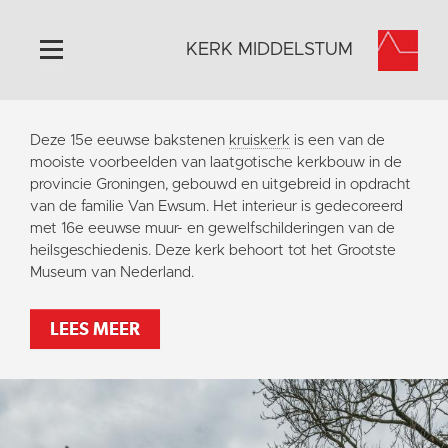
KERK MIDDELSTUM
Home
Deze 15e eeuwse bakstenen
kruiskerk
is een van de
Algemeen
mooiste voorbeelden van laatgotische kerkbouw in de
provincie Groningen, gebouwd en uitgebreid in opdracht
Historie
van de familie Van Ewsum. Het interieur is gedecoreerd
Omgeving
met 16e eeuwse muur- en gewelfschilderingen van de
heilsgeschiedenis. Deze kerk behoort tot het Grootste
Het Grootste Museum
Museum van Nederland.
Activiteiten
Steun ons
LEES MEER
Contact
Vaktaal