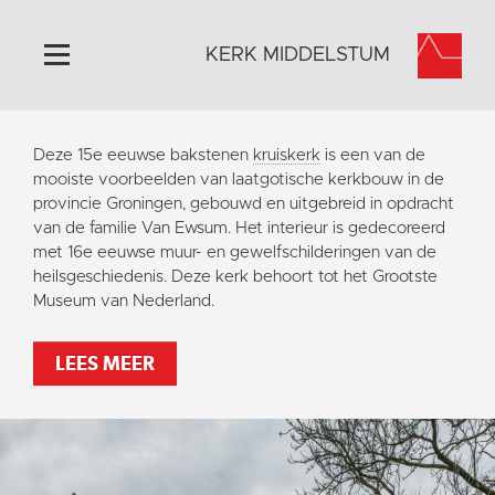
KERK MIDDELSTUM
Home
Deze 15e eeuwse bakstenen
kruiskerk
is een van de
Algemeen
mooiste voorbeelden van laatgotische kerkbouw in de
provincie Groningen, gebouwd en uitgebreid in opdracht
Historie
van de familie Van Ewsum. Het interieur is gedecoreerd
Omgeving
met 16e eeuwse muur- en gewelfschilderingen van de
heilsgeschiedenis. Deze kerk behoort tot het Grootste
Het Grootste Museum
Museum van Nederland.
Activiteiten
Steun ons
LEES MEER
Contact
Vaktaal