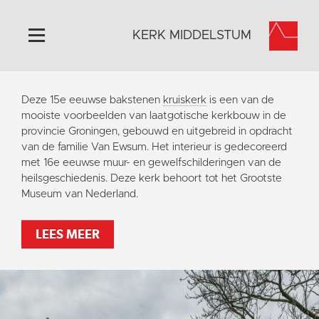
KERK MIDDELSTUM
Home
Deze 15e eeuwse bakstenen
kruiskerk
is een van de
Algemeen
mooiste voorbeelden van laatgotische kerkbouw in de
provincie Groningen, gebouwd en uitgebreid in opdracht
Historie
van de familie Van Ewsum. Het interieur is gedecoreerd
Omgeving
met 16e eeuwse muur- en gewelfschilderingen van de
heilsgeschiedenis. Deze kerk behoort tot het Grootste
Het Grootste Museum
Museum van Nederland.
Activiteiten
Steun ons
LEES MEER
Contact
Vaktaal