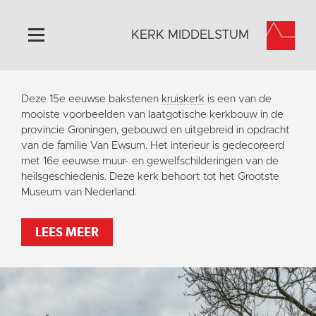
KERK MIDDELSTUM
Home
Deze 15e eeuwse bakstenen
kruiskerk
is een van de
Algemeen
mooiste voorbeelden van laatgotische kerkbouw in de
provincie Groningen, gebouwd en uitgebreid in opdracht
Historie
van de familie Van Ewsum. Het interieur is gedecoreerd
Omgeving
met 16e eeuwse muur- en gewelfschilderingen van de
heilsgeschiedenis. Deze kerk behoort tot het Grootste
Het Grootste Museum
Museum van Nederland.
Activiteiten
Steun ons
LEES MEER
Contact
Vaktaal