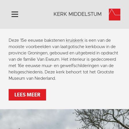
KERK MIDDELSTUM
Home
Deze 15e eeuwse bakstenen
kruiskerk
is een van de
Algemeen
mooiste voorbeelden van laatgotische kerkbouw in de
provincie Groningen, gebouwd en uitgebreid in opdracht
Historie
van de familie Van Ewsum. Het interieur is gedecoreerd
Omgeving
met 16e eeuwse muur- en gewelfschilderingen van de
heilsgeschiedenis. Deze kerk behoort tot het Grootste
Het Grootste Museum
Museum van Nederland.
Activiteiten
Steun ons
LEES MEER
Contact
Vaktaal