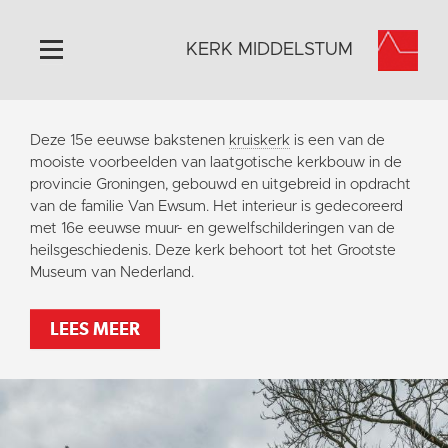
KERK MIDDELSTUM
Home
Deze 15e eeuwse bakstenen
kruiskerk
is een van de
Algemeen
mooiste voorbeelden van laatgotische kerkbouw in de
provincie Groningen, gebouwd en uitgebreid in opdracht
Historie
van de familie Van Ewsum. Het interieur is gedecoreerd
Omgeving
met 16e eeuwse muur- en gewelfschilderingen van de
heilsgeschiedenis. Deze kerk behoort tot het Grootste
Het Grootste Museum
Museum van Nederland.
Activiteiten
Steun ons
LEES MEER
Contact
Vaktaal