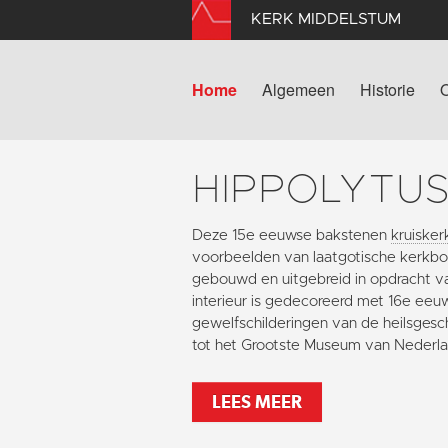
KERK MIDDELSTUM
Home
Algemeen
Historie
HIPPOLYTU
Deze 15e eeuwse bakstenen
kruisker
voorbeelden van laatgotische kerkbou
gebouwd en uitgebreid in opdracht v
interieur is gedecoreerd met 16e eeu
gewelfschilderingen van de heilsgesc
tot het Grootste Museum van Nederla
LEES MEER