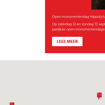
Open monumentendag Hippolytu
Op zaterdag 12 en zondag 13 sep
jaarlijkse open monumentendagen
LEES MEER