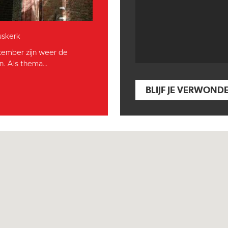
skerk
tember zijn weer de
. Als thema...
BLIJF JE VERWOND