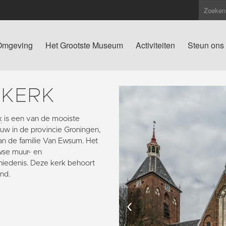
Omgeving
Het Grootste Museum
Activiteiten
Steun ons
SKERK
k
is een van de mooiste
w in de provincie Groningen,
an de familie Van Ewsum. Het
wse muur- en
hiedenis. Deze kerk behoort
nd.
‹