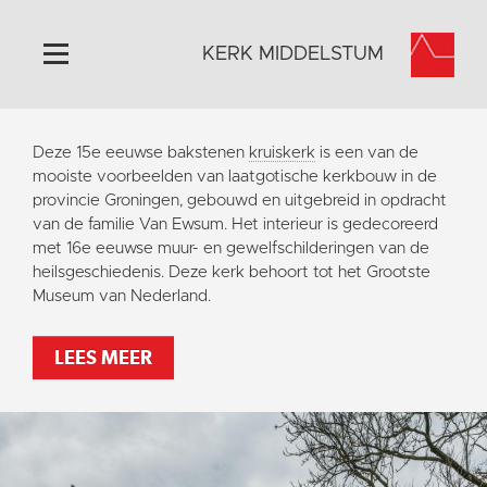
KERK MIDDELSTUM
Home
Deze 15e eeuwse bakstenen
kruiskerk
is een van de
Algemeen
mooiste voorbeelden van laatgotische kerkbouw in de
provincie Groningen, gebouwd en uitgebreid in opdracht
Historie
van de familie Van Ewsum. Het interieur is gedecoreerd
Omgeving
met 16e eeuwse muur- en gewelfschilderingen van de
heilsgeschiedenis. Deze kerk behoort tot het Grootste
Het Grootste Museum
Museum van Nederland.
Activiteiten
Steun ons
LEES MEER
Contact
Vaktaal