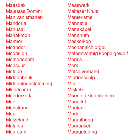
Maasdak
Maaswerk
Majestas Domini
Maltezer Kruis
Man van smarten
Manïerisme
Mandorla
Mannetje
Manuaal
Mariakapel
Mariakroon
Marianum
Marmer
Maskerkop
Meander
Mechanisch orgel
Medaillon
Meloenvormig koepelgewelf
Memoriebord
Mensa
Mensuur
Merk
Metope
Metselverband
Middenbeuk
Middenschip
Middentoonstemming
Mis
Misericorde
Miskelk
Moederkerk
Moer- en kinderbinten
Moet
Monoliet
Monstrans
Montant
Mop
Mortel
Muizetand
Muraalboog
Mutulus
Muuranker
Muurdam
Muurgeleding