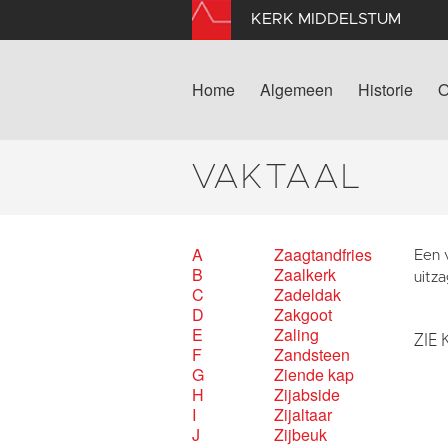
KERK MIDDELSTUM
Home
Algemeen
Historie
O
VAKTAAL
A
Zaagtandfries
Een 
B
Zaalkerk
uitz
C
Zadeldak
D
Zakgoot
E
Zaling
ZIE 
F
Zandsteen
G
Ziende kap
H
Zijabside
I
Zijaltaar
J
Zijbeuk