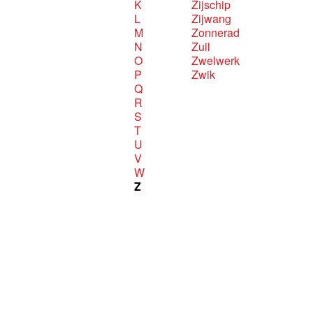
K
Zijschip
L
Zijwang
M
Zonnerad
N
Zuil
O
Zwelwerk
P
Zwik
Q
R
S
T
U
V
W
Z