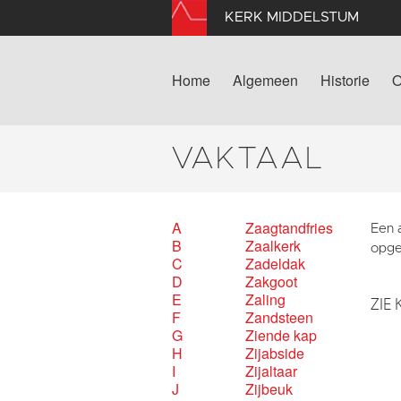
KERK MIDDELSTUM
Home
Algemeen
Historie
O
VAKTAAL
A
Zaagtandfries
Een a
B
Zaalkerk
opge
C
Zadeldak
D
Zakgoot
E
Zaling
ZIE 
F
Zandsteen
G
Ziende kap
H
Zijabside
I
Zijaltaar
J
Zijbeuk