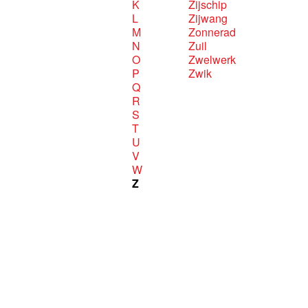
K
Zijschip
L
Zijwang
M
Zonnerad
N
Zuil
O
Zwelwerk
P
Zwik
Q
R
S
T
U
V
W
Z